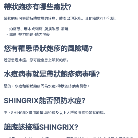
帶狀皰疹有哪些癥狀?
帶狀皰疹可導致持續數周的疼痛、體表出現泡疹。其他癥狀可能包括:
- 灼痛感、麻木或刺痛 ‧觸摸敏感 ‧發燒
- 頭痛 ‧視力問題 ‧聽力障礙
您有罹患帶狀皰疹的風險嗎?
若您患過水痘，您可能會患上帶狀皰疹。
水痘病毒就是帶狀皰疹病毒嗎?
是的，水痘和帶狀皰疹同為水痘-帶狀皰疹病毒引發。
SHINGRIX能否預防水痘?
不，SHINGRIX僅用於幫助50歲及以上人群預防感染帶狀皰疹。
誰應該接種SHINGRIX?