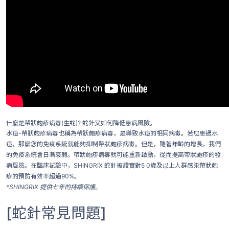
什麼是帶狀皰疹病毒(生蛇)? 蛇針又如何降低患病風險。
水痘-帶狀皰疹病毒也稱為帶狀皰疹病毒，是導致水痘的相同病毒。若您患過水
痘，那麼您的免疫系統就能夠抑制帶狀皰疹病毒。但是，隨著年齡的增長，我們
的免疫系統會日漸衰弱。帶狀皰疹病毒就可能重新啟動，從而提高帶狀皰疹的發
病風險。在臨床試驗中，SHINGRIX 蛇針被證實對5 0歲及以上人群感染帶狀皰
疹的預防有效率超過90%。
*SHINGRIX 提供七年的持續保護。
[蛇針常見問題]