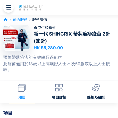
home
keyboard_arrow_right
預約服務
keyboard_arrow_right
服務詳情
香港仁和體檢
新一代 SHINGRIX 帶狀疱疹疫苗 2針
(蛇針)
HK $5,280.00
預防帶狀疱疹的有效率超過90%

此疫苗適用於18歲以上高風險人士＊及50歲或以上人士接
種。
項目
項目詳情
條款及細則
項目