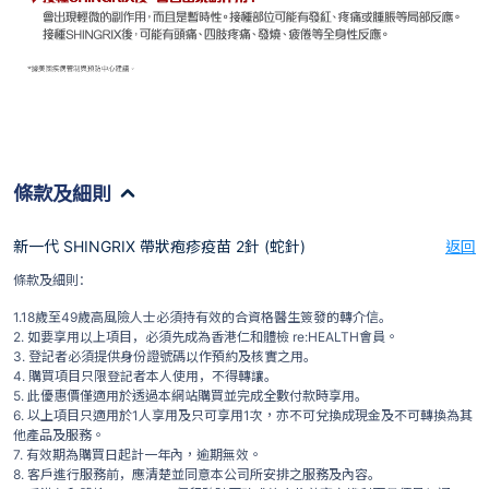
條款及細則
新一代 SHINGRIX 帶狀疱疹疫苗 2針 (蛇針)
返回
條款及細則：
1.18歲至49歲高風險人士必須持有效的合資格醫生簽發的轉介信。
2. 如要享用以上項目，必須先成為香港仁和體檢 re:HEALTH會員。
3. 登記者必須提供身份證號碼以作預約及核實之用。
4. 購買項目只限登記者本人使用，不得轉讓。
5. 此優惠價僅適用於透過本網站購買並完成全數付款時享用。
6. 以上項目只適用於1人享用及只可享用1次，亦不可兌換成現金及不可轉換為其
他產品及服務。
7. 有效期為購買日起計一年內，逾期無效。
8. 客戶進行服務前，應清楚並同意本公司所安排之服務及內容。